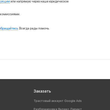
рукции
или напрямую через наше юридическое
 комиссиями.
обращайтесь
. Всегда рады помочь.
Заказать
Трастовый аккаунт Google Ads
Разблокировка Яндекс Директ