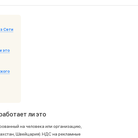
Войти в учетную запись
Забыли пароль?
из Сети
и это
ского
работает ли это
ированный на человека или организацию,
азахстан, Швейцария). НДС на рекламные