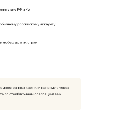
енные вне РФ и РБ
обычному российскому аккаунту:
ы любых других стран
 с иностранных карт или напрямую через
оте со стейблкоинам обеспецчиваем