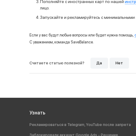
Пополняйте с иностранных карт по нашей
инст
.
лицо
Запускайте и рекламируйтесь с минимальными
Если у вас будут любые вопросы или будет нужна помощь,
С уважением, команда SaveBalance.
Считаете статью полезной?
Да
Нет
Узнать
Рекламироваться в Telegram, YouTube после запрета
Заблокировали аккаунт Google Ads - Решение