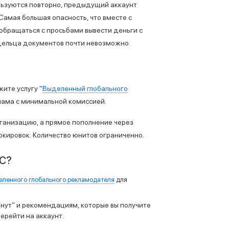
льзуются повторно, предыдущий аккаунт
Самая большая опасность, что вместе с
обращаться с просьбами вывести деньги с
адельца документов почти невозможно.
жите услугу "
Выделенный глобального
лама с минимальной комиссией.
анизацию, а прямое пополнение через
окировок.
Количество юнитов ограниченно.
ДС?
еленного глобального рекламодателя
для
инут
” и рекомендациям, которые вы получите
ерейти на аккаунт.