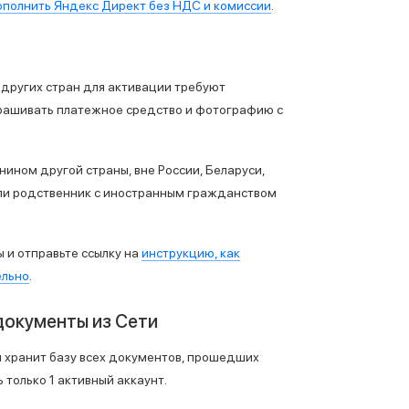
ополнить Яндекс Директ без НДС и комиссии
.
т других стран для активации требуют
прашивать платежное средство и фотографию с
ином другой страны, вне России, Беларуси,
или родственник с иностранным гражданством
 и отправьте ссылку на
инструкцию, как
ельно
.
документы из Сети
и хранит базу всех документов, прошедших
 только 1 активный аккаунт.