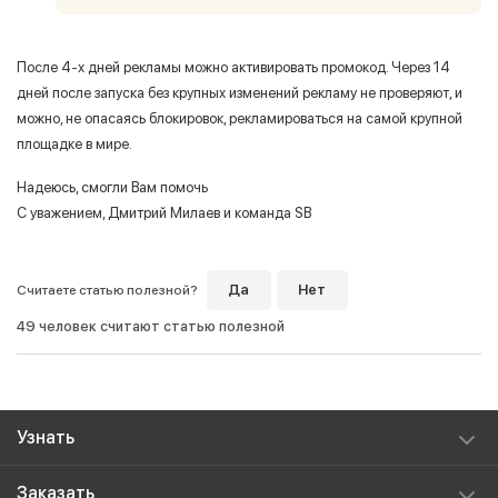
После 4-х дней рекламы можно активировать промокод. Через 14
дней после запуска без крупных изменений рекламу не проверяют, и
можно, не опасаясь блокировок, рекламироваться на самой крупной
площадке в мире.
Надеюсь, смогли Вам помочь
С уважением, Дмитрий Милаев и команда SB
Да
Нет
Считаете статью полезной?
49 человек считают статью полезной
Узнать
Рекламироваться в Telegram, YouTube после запрета
Заказать