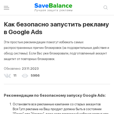
Как безопасно запустить рекламу
ВОЙТИ В УЧЕТНУЮ ЗАПИСЬ
ЗАРЕГИСТРИРОВАТЬСЯ
в Google Ads
Эти простые рекомендации помогут избежать самых
Вход
распространенных причин блокировок (за подозрительные действия и
обход системы). Если Вас уже блокировали, подготовленный аккаунт
защитит от повторных блокировок.
Email
Обновлено:
23.11.2023
11
5986
Пароль
Рекомендации по безопасному запуску Google Ads:
Запомнить меня
Остановите все рекламные кампании со старых аккаунтов
Вся Гугл реклама на Ваш продукт должна быть в состоянии
Войти в учетную запись
"Пауза" или "Удален", даже если рекламный кабинет закрыт или