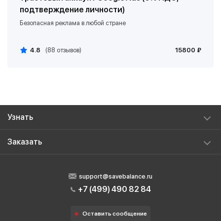
подтверждение личности)
Безопасная реклама в любой стране
4.8
(88 отзывов)
15800 ₽
Узнать
Рекламироваться в Telegram, YouTube после запрета
Заказать
Заблокировали аккаунт Google Ads - Решение
Трастовый аккаунт Google Ads
Подтверждение коммерческой деятельности Гугл
Разблокировка Яндекс Директ
support@savebalance.ru
Как рекламироваться в Google после санкций
+7 (499) 490 82 84
Подтверждение коммерческой деятельности Google Ads
Как безопасно запустить Гугл Рекламу
Подтверждение рекламодателя Google Ads
Оставить сообщение
Как подтвердить личность рекламодателя Google Ads