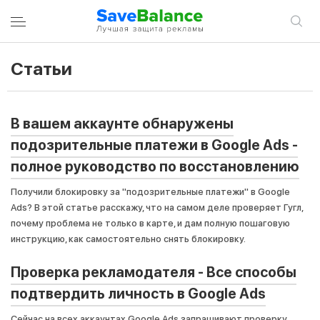
Статьи
ВОЙТИ В УЧЕТНУЮ ЗАПИСЬ
ЗАРЕГИСТРИРОВАТЬСЯ
В вашем аккаунте обнаружены
Вход
подозрительные платежи в Google Ads -
полное руководство по восстановлению
Email
Получили блокировку за "подозрительные платежи" в Google
Ads? В этой статье расскажу, что на самом деле проверяет Гугл,
почему проблема не только в карте, и дам полную пошаговую
Пароль
инструкцию, как самостоятельно снять блокировку.
Проверка рекламодателя - Все способы
Запомнить меня
подтвердить личность в Google Ads
Войти в учетную запись
Сейчас на всех аккаунтах Google Ads запрашивают проверку