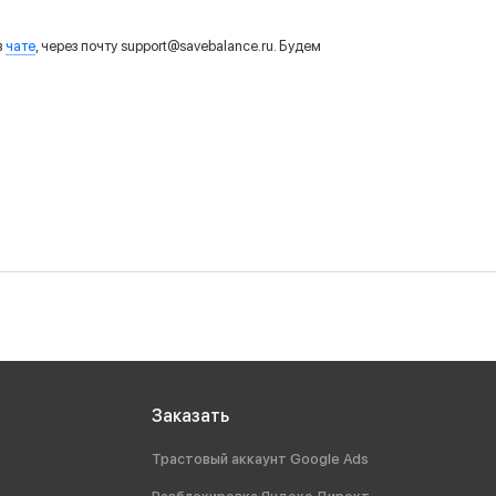
в
чате
, через почту support@savebalance.ru. Будем
Заказать
Трастовый аккаунт Google Ads