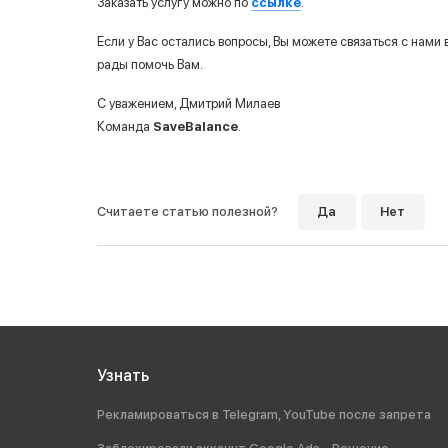
Заказать услугу можно по
ссылке
.
Если у Вас остались вопросы, Вы можете связаться с нами 
рады помочь Вам.
С уважением, Дмитрий Милаев
Команда
SaveBalance
.
Считаете статью полезной?
Да
Нет
Узнать
Рекламироваться в Telegram, YouTube после запрета