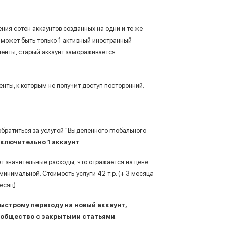
Войти в учетную запись
Забыли пароль?
ения сотен аккаунтов созданных на одни и те же
 может быть только 1 активный иностранный
ументы, старый аккаунт замораживается.
енты, к которым не получит доступ посторонний.
 обратиться за услугой "Выделенного глобального
сключительно 1 аккаунт
.
ет значительные расходы, что отражается на цене.
инимальной. Стоимость услуги 42 т.р. (+ 3 месяца
есяц).
ыстрому переходу на новый аккаунт,
сообщество с закрытыми статьями
.