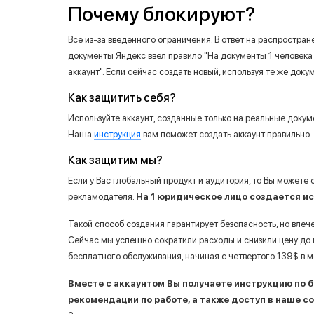
Почему блокируют?
Все из-за введенного ограничения. В ответ на распростран
документы Яндекс ввел правило "На документы 1 человека
аккаунт". Если сейчас создать новый, используя те же док
Как защитить себя?
Используйте аккаунт, созданные только на реальные докум
Наша
инструкция
вам поможет создать аккаунт правильно.
Как защитим мы?
Если у Вас глобальный продукт и аудитория, то Вы можете
рекламодателя.
На 1 юридическое лицо создается и
Такой способ создания гарантирует безопасность, но влеч
Сейчас мы успешно сократили расходы и снизили цену до м
бесплатного обслуживания, начиная с четвертого 139$ в м
Вместе с аккаунтом Вы получаете инструкцию по б
рекомендации по работе, а также доступ в наше 