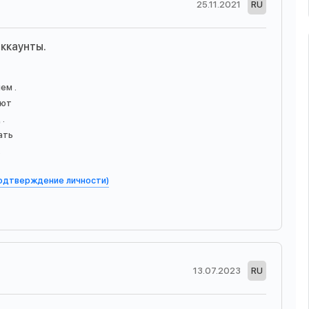
25.11.2021
RU
аккаунты.
ем .
ают
.
ать
.
подтверждение личности)
13.07.2023
RU