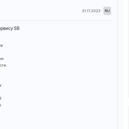
21.11.2023
RU
ервису SB
же
но
есте
у
б
а