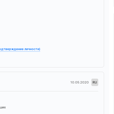
подтверждение личности)
10.05.2020
RU
аших