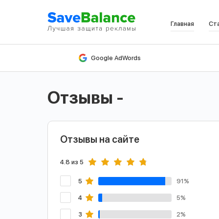
Главная
Ст
В
Google AdWords
Отзывы -
Отзывы на сайте
4.8 из 5
5
91%
4
5%
3
2%