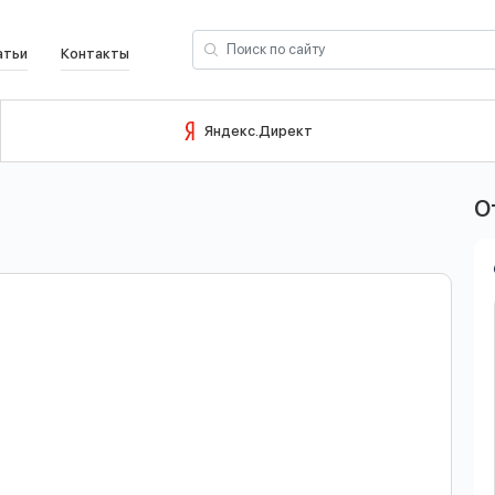
атьи
Контакты
ОЙТИ В УЧЕТНУЮ ЗАПИСЬ
ЗАРЕГИСТРИРОВАТЬС
Яндекс.Директ
Вход
О
Email
Пароль
Запомнить меня