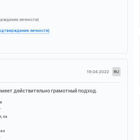
ерждение личности)
подтверждение личности)
19.04.2022
RU
имеет действительно грамотный подход.
ее
т
, за
без
т