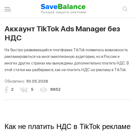
Аккаунт TikTok Ads Manager без
ВОЙТИ В УЧЕТНУЮ ЗАПИСЬ
ЗАРЕГИСТРИРОВАТЬСЯ
НДС
На быстро развивающейся платформе TikTok появилась возможность
Вход
рекламироваться на многомиллионную аудиторию, но в России и
многих других странах мы вынуждены дополнительно платить НДС. В
этой статье мы разберемся, как не платить НДС на рекламу в TikTok.
Email
Обновлено:
30.05.2026
2
5
8852
Пароль
Запомнить меня
Как не платить НДС в TikTok рекламе
Войти в учетную запись